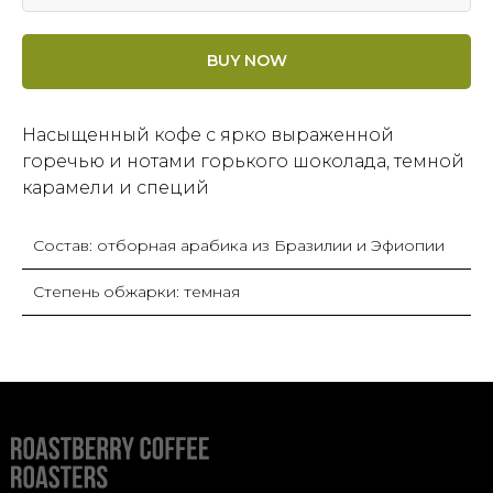
BUY NOW
Насыщенный кофе с ярко выраженной
горечью и нотами горького шоколада, темной
карамели и специй
Состав: отборная арабика из Бразилии и Эфиопии
Степень обжарки: темная