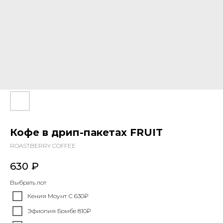
Кофе в дрип-пакетах FRUIT
ROASTBERRY COFFEE
630
₽
Выбрать лот
Кения Моунт С 630₽
Эфиопия Бомбе 810₽