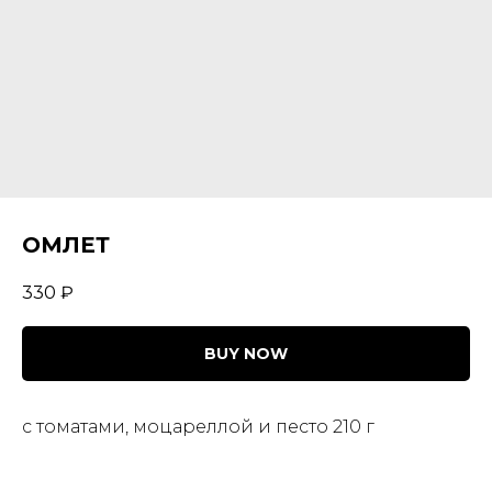
ОМЛЕТ
330
₽
BUY NOW
с томатами, моцареллой и песто 210 г