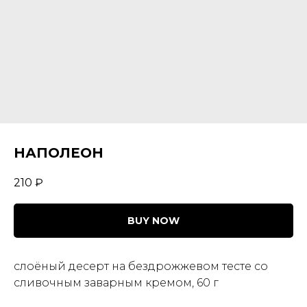
НАПОЛЕОН
210
₽
BUY NOW
слоёный десерт на бездрожжевом тесте со
сливочным заварным кремом, 60 г