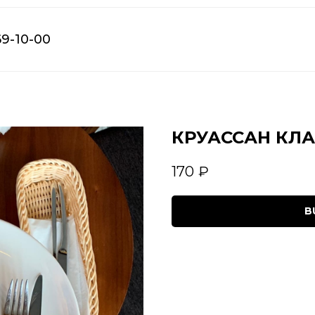
69-10-00
КРУАССАН КЛА
170
₽
B