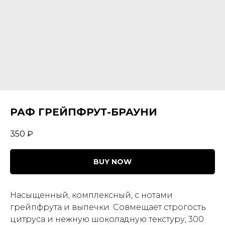
РАФ ГРЕЙПФРУТ-БРАУНИ
350
₽
BUY NOW
Насыщенный, комплексный, с нотами
грейпфрута и выпечки. Совмещает строгость
цитруса и нежную шоколадную текстуру, 300