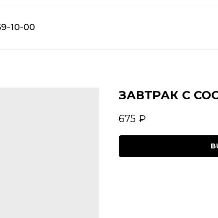
69-10-00
ЗАВТРАК С СО
675
₽
B